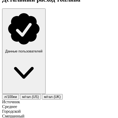
Данные пользователей
л/100км
м/гал.(US)
м/гал.(UK)
Источник
Среднее
Городской
Смешанный