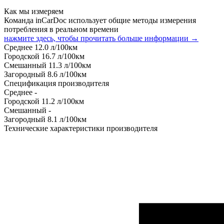
Как мы измеряем
Команда inCarDoc использует общие методы измерения
потребления в реальном времени
нажмите здесь, чтобы прочитать больше информации →
Среднее
12.0
л/100км
Городской
16.7
л/100км
Смешанный
11.3
л/100км
Загородный
8.6
л/100км
Спецификация производителя
Среднее
-
Городской
11.2
л/100км
Смешанный
-
Загородный
8.1
л/100км
Технические характеристики производителя