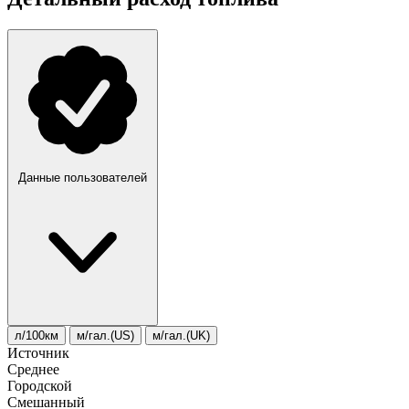
Данные пользователей
л/100км
м/гал.(US)
м/гал.(UK)
Источник
Среднее
Городской
Смешанный