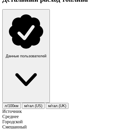
Данные пользователей
л/100км
м/гал.(US)
м/гал.(UK)
Источник
Среднее
Городской
Смешанный