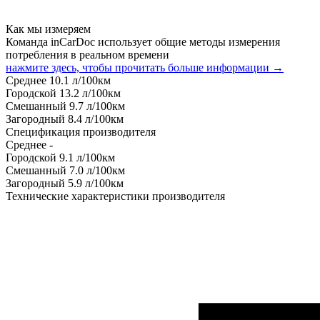
Как мы измеряем
Команда inCarDoc использует общие методы измерения
потребления в реальном времени
нажмите здесь, чтобы прочитать больше информации →
Среднее
10.1
л/100км
Городской
13.2
л/100км
Смешанный
9.7
л/100км
Загородный
8.4
л/100км
Спецификация производителя
Среднее
-
Городской
9.1
л/100км
Смешанный
7.0
л/100км
Загородный
5.9
л/100км
Технические характеристики производителя