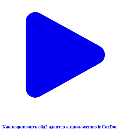
Как подключить обд2 адаптер к приложению inCarDoc