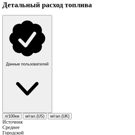
Детальный расход топлива
Данные пользователей
л/100км
м/гал.(US)
м/гал.(UK)
Источник
Среднее
Городской