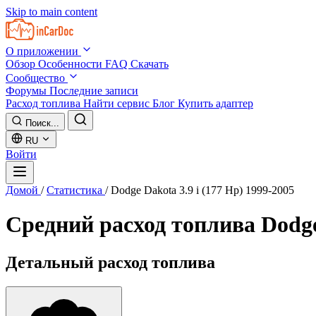
Skip to main content
О приложении
Обзор
Особенности
FAQ
Скачать
Сообщество
Форумы
Последние записи
Расход топлива
Найти сервис
Блог
Купить адаптер
Поиск...
RU
Войти
Домой
/
Статистика
/
Dodge Dakota 3.9 i (177 Hp) 1999-2005
Средний расход топлива
Dodge
Детальный расход топлива