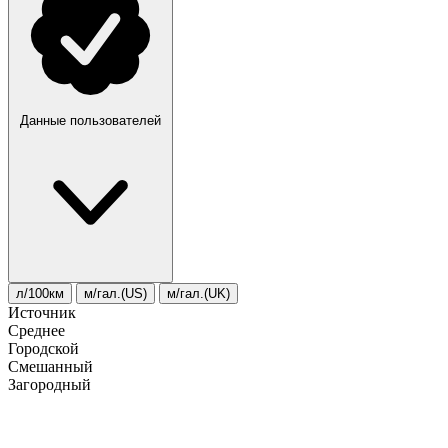
Данные пользователей
л/100км
м/гал.(US)
м/гал.(UK)
Источник
Среднее
Городской
Смешанный
Загородный