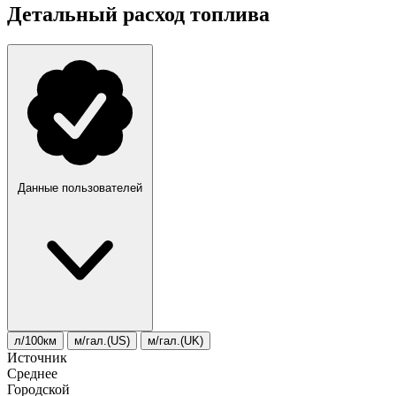
Детальный расход топлива
Данные пользователей
л/100км
м/гал.(US)
м/гал.(UK)
Источник
Среднее
Городской