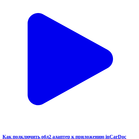
Как подключить обд2 адаптер к приложению inCarDoc