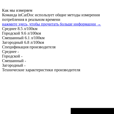
Как мы измеряем
Команда inCarDoc использует общие методы измерения
потребления в реальном времени
нажмите здесь, чтобы прочитать больше информации →
Среднее
8.5
л/100км
Городской
9.6
л/100км
Смешанный
6.1
л/100км
Загородный
6.8
л/100км
Спецификация производителя
Среднее
-
Городской
-
Смешанный
-
Загородный
-
Технические характеристики производителя