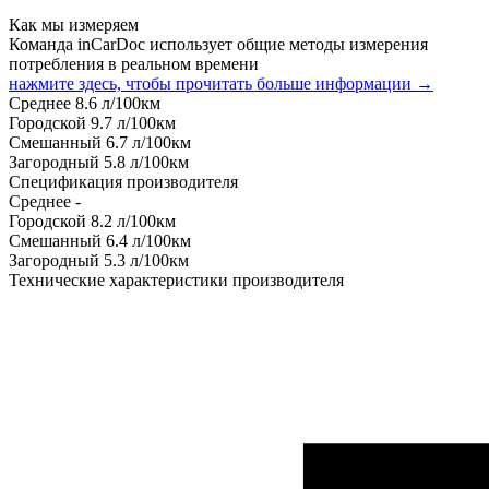
Как мы измеряем
Команда inCarDoc использует общие методы измерения
потребления в реальном времени
нажмите здесь, чтобы прочитать больше информации →
Среднее
8.6
л/100км
Городской
9.7
л/100км
Смешанный
6.7
л/100км
Загородный
5.8
л/100км
Спецификация производителя
Среднее
-
Городской
8.2
л/100км
Смешанный
6.4
л/100км
Загородный
5.3
л/100км
Технические характеристики производителя