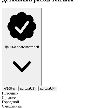
Данные пользователей
л/100км
м/гал.(US)
м/гал.(UK)
Источник
Среднее
Городской
Смешанный