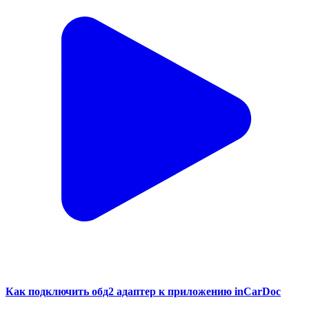
Как подключить обд2 адаптер к приложению inCarDoc