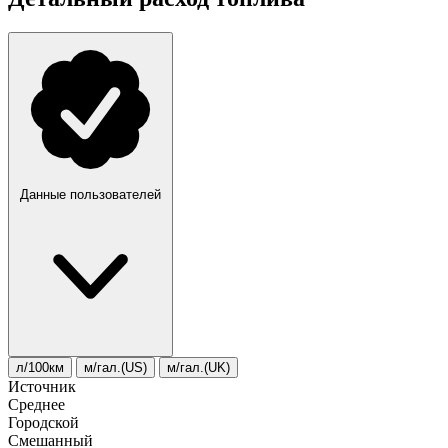
Данные пользователей
л/100км
м/гал.(US)
м/гал.(UK)
Источник
Среднее
Городской
Смешанный