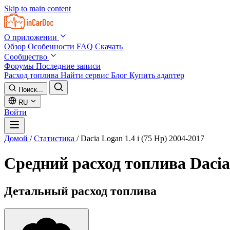
Skip to main content
О приложении
Обзор
Особенности
FAQ
Скачать
Сообщество
Форумы
Последние записи
Расход топлива
Найти сервис
Блог
Купить адаптер
Поиск...
RU
Войти
Домой
/
Статистика
/
Dacia Logan 1.4 i (75 Hp) 2004-2017
Средний расход топлива
Dacia
Детальный расход топлива