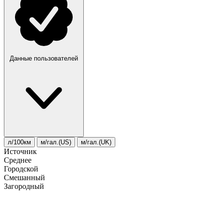
Данные пользователей
л/100км
м/гал.(US)
м/гал.(UK)
Источник
Среднее
Городской
Смешанный
Загородный