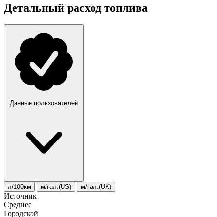
Детальный расход топлива
Данные пользователей
л/100км
м/гал.(US)
м/гал.(UK)
Источник
Среднее
Городской