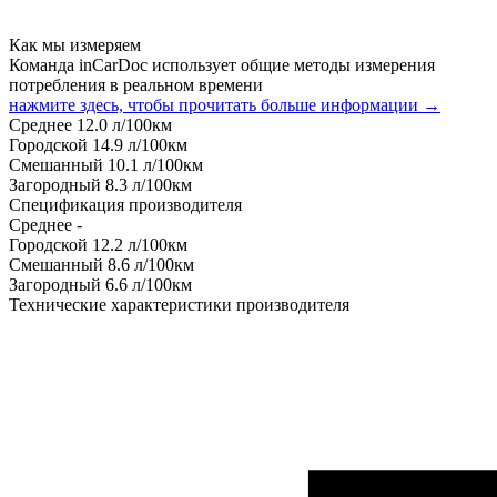
Как мы измеряем
Команда inCarDoc использует общие методы измерения
потребления в реальном времени
нажмите здесь, чтобы прочитать больше информации →
Среднее
12.0
л/100км
Городской
14.9
л/100км
Смешанный
10.1
л/100км
Загородный
8.3
л/100км
Спецификация производителя
Среднее
-
Городской
12.2
л/100км
Смешанный
8.6
л/100км
Загородный
6.6
л/100км
Технические характеристики производителя