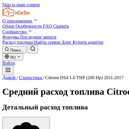
Skip to main content
О приложении
Обзор
Особенности
FAQ
Скачать
Сообщество
Форумы
Последние записи
Расход топлива
Найти сервис
Блог
Купить адаптер
Поиск...
RU
Войти
Домой
/
Статистика
/
Citroen DS4 1.6 THP (200 Hp) 2011-2017
Средний расход топлива
Citro
Детальный расход топлива