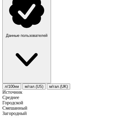
Данные пользователей
л/100км
м/гал.(US)
м/гал.(UK)
Источник
Среднее
Городской
Смешанный
Загородный