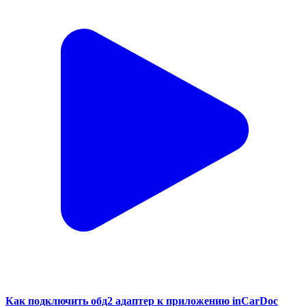
Как подключить обд2 адаптер к приложению inCarDoc