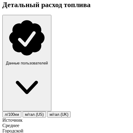
Детальный расход топлива
Данные пользователей
л/100км
м/гал.(US)
м/гал.(UK)
Источник
Среднее
Городской