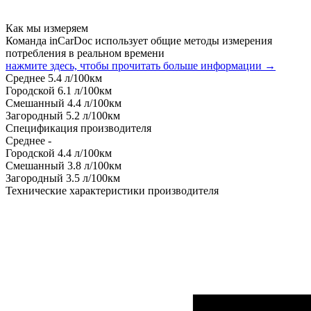
Как мы измеряем
Команда inCarDoc использует общие методы измерения
потребления в реальном времени
нажмите здесь, чтобы прочитать больше информации →
Среднее
5.4
л/100км
Городской
6.1
л/100км
Смешанный
4.4
л/100км
Загородный
5.2
л/100км
Спецификация производителя
Среднее
-
Городской
4.4
л/100км
Смешанный
3.8
л/100км
Загородный
3.5
л/100км
Технические характеристики производителя