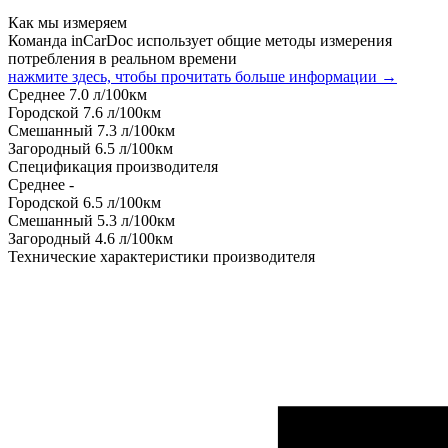
Как мы измеряем
Команда inCarDoc использует общие методы измерения
потребления в реальном времени
нажмите здесь, чтобы прочитать больше информации →
Среднее
7.0
л/100км
Городской
7.6
л/100км
Смешанный
7.3
л/100км
Загородный
6.5
л/100км
Спецификация производителя
Среднее
-
Городской
6.5
л/100км
Смешанный
5.3
л/100км
Загородный
4.6
л/100км
Технические характеристики производителя