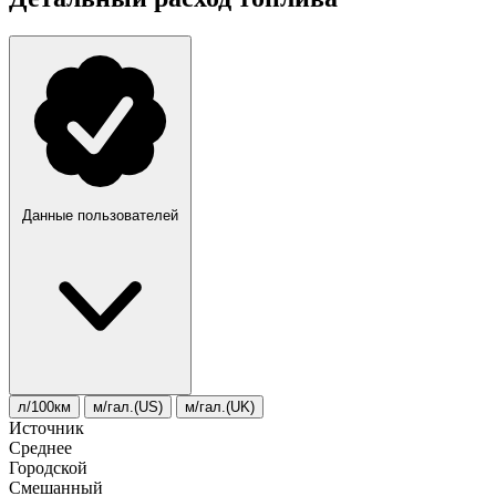
Данные пользователей
л/100км
м/гал.(US)
м/гал.(UK)
Источник
Среднее
Городской
Смешанный