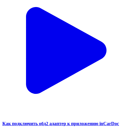
Как подключить обд2 адаптер к приложению inCarDoc