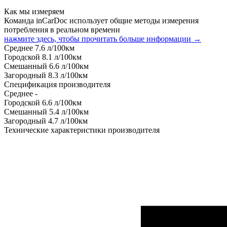
Как мы измеряем
Команда inCarDoc использует общие методы измерения
потребления в реальном времени
нажмите здесь, чтобы прочитать больше информации →
Среднее
7.6
л/100км
Городской
8.1
л/100км
Смешанный
6.6
л/100км
Загородный
8.3
л/100км
Спецификация производителя
Среднее
-
Городской
6.6
л/100км
Смешанный
5.4
л/100км
Загородный
4.7
л/100км
Технические характеристики производителя