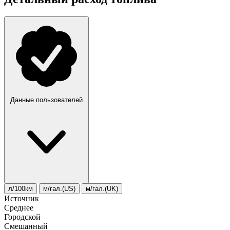
Данные пользователей
л/100км
м/гал.(US)
м/гал.(UK)
Источник
Среднее
Городской
Смешанный