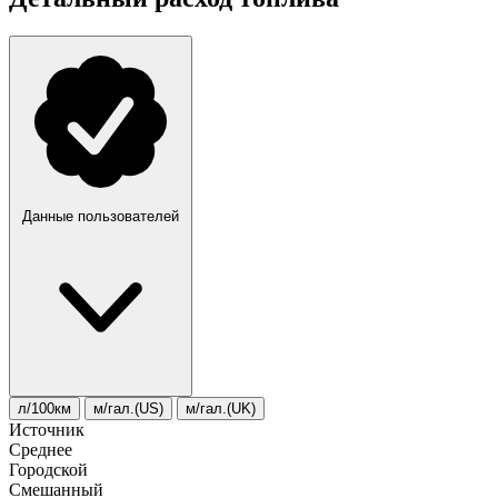
Данные пользователей
л/100км
м/гал.(US)
м/гал.(UK)
Источник
Среднее
Городской
Смешанный