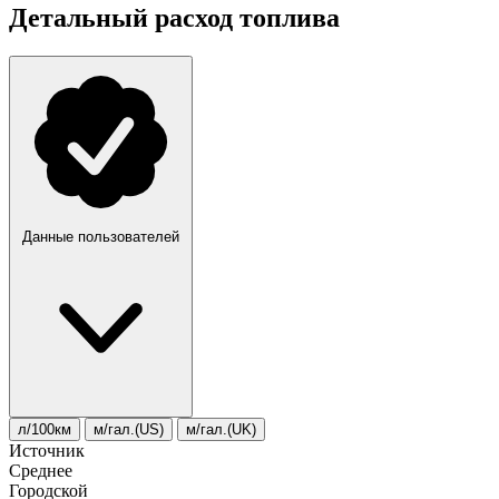
Детальный расход топлива
Данные пользователей
л/100км
м/гал.(US)
м/гал.(UK)
Источник
Среднее
Городской