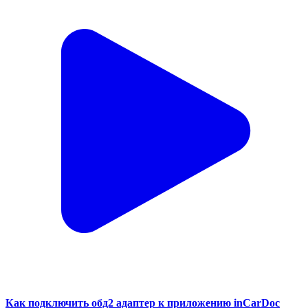
Как подключить обд2 адаптер к приложению inCarDoc