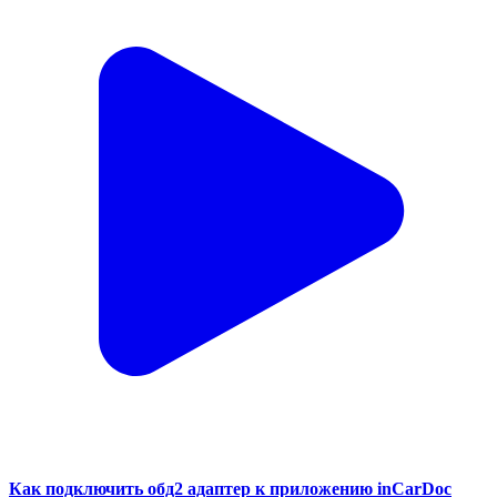
Как подключить обд2 адаптер к приложению inCarDoc