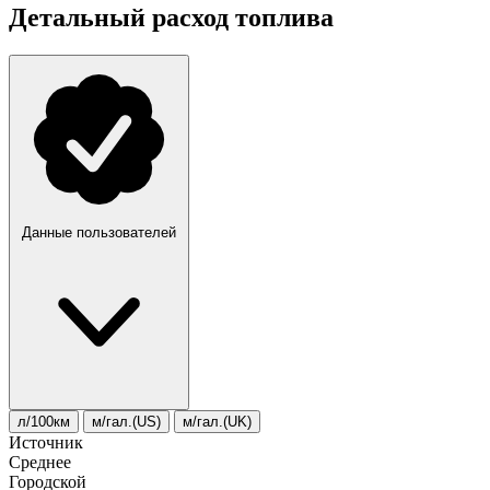
Детальный расход топлива
Данные пользователей
л/100км
м/гал.(US)
м/гал.(UK)
Источник
Среднее
Городской