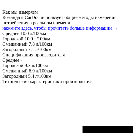
Как мы измеряем
Команда inCarDoc использует общие методы измерения
потребления в реальном времени
нажмите здесь, чтобы прочитать больше информации →
Среднее
10.0
л/100км
Городской
10.9
л/100км
Смешанный
7.8
л/100км
Загородный
7.1
л/100км
Спецификация производителя
Среднее
-
Городской
9.3
л/100км
Смешанный
6.9
л/100км
Загородный
5.4
л/100км
Технические характеристики производителя