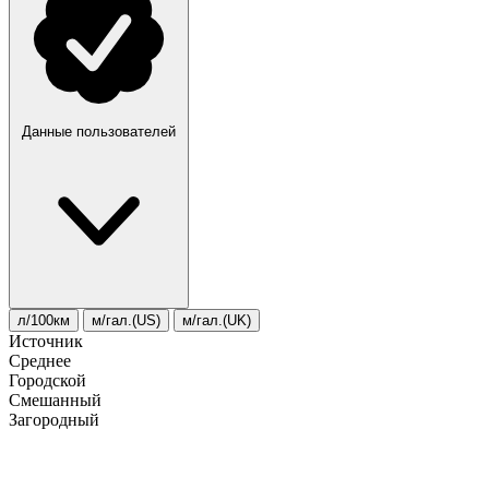
Данные пользователей
л/100км
м/гал.(US)
м/гал.(UK)
Источник
Среднее
Городской
Смешанный
Загородный