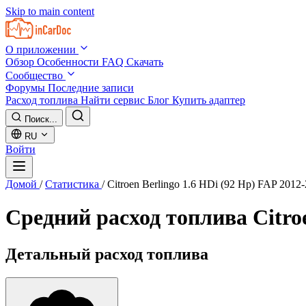
Skip to main content
О приложении
Обзор
Особенности
FAQ
Скачать
Сообщество
Форумы
Последние записи
Расход топлива
Найти сервис
Блог
Купить адаптер
Поиск...
RU
Войти
Домой
/
Статистика
/
Citroen Berlingo 1.6 HDi (92 Hp) FAP 2012
Средний расход топлива
Citro
Детальный расход топлива