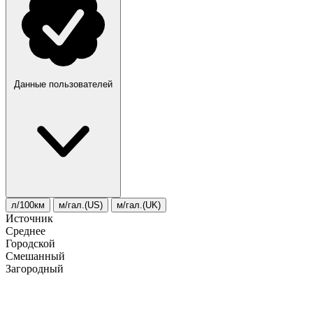
Данные пользователей
л/100км
м/гал.(US)
м/гал.(UK)
Источник
Среднее
Городской
Смешанный
Загородный