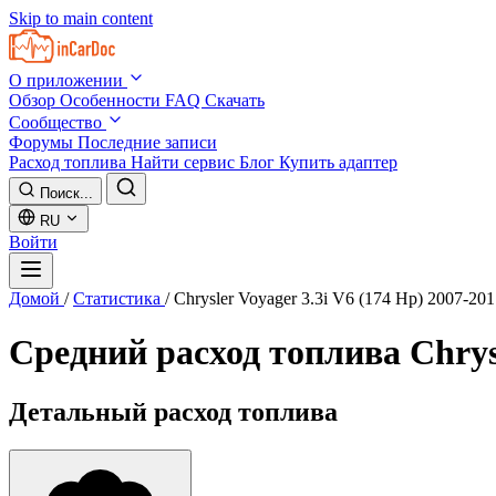
Skip to main content
О приложении
Обзор
Особенности
FAQ
Скачать
Сообщество
Форумы
Последние записи
Расход топлива
Найти сервис
Блог
Купить адаптер
Поиск...
RU
Войти
Домой
/
Статистика
/
Chrysler Voyager 3.3i V6 (174 Hp) 2007-20
Средний расход топлива
Chrys
Детальный расход топлива