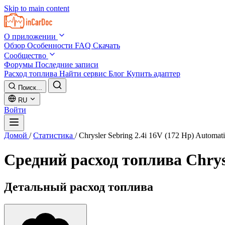
Skip to main content
О приложении
Обзор
Особенности
FAQ
Скачать
Сообщество
Форумы
Последние записи
Расход топлива
Найти сервис
Блог
Купить адаптер
Поиск...
RU
Войти
Домой
/
Статистика
/
Chrysler Sebring 2.4i 16V (172 Hp) Automat
Средний расход топлива
Chrys
Детальный расход топлива