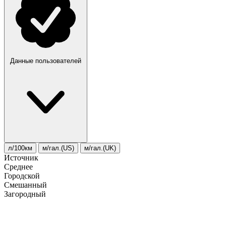
Данные пользователей
л/100км
м/гал.(US)
м/гал.(UK)
Источник
Среднее
Городской
Смешанный
Загородный