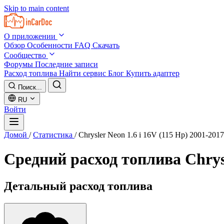
Skip to main content
О приложении
Обзор
Особенности
FAQ
Скачать
Сообщество
Форумы
Последние записи
Расход топлива
Найти сервис
Блог
Купить адаптер
Поиск...
RU
Войти
Домой
/
Статистика
/
Chrysler Neon 1.6 i 16V (115 Hp) 2001-2017
Средний расход топлива
Chrys
Детальный расход топлива