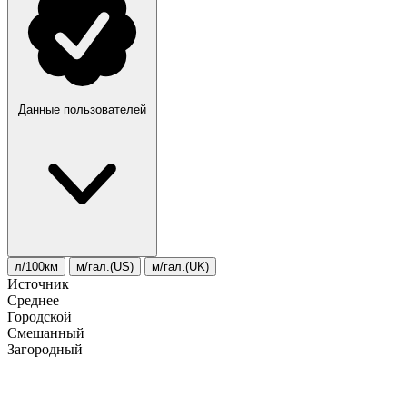
Данные пользователей
л/100км
м/гал.(US)
м/гал.(UK)
Источник
Среднее
Городской
Смешанный
Загородный