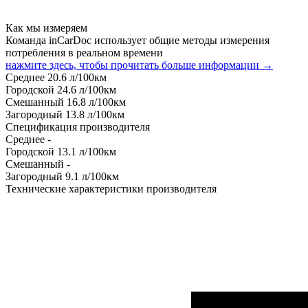
Как мы измеряем
Команда inCarDoc использует общие методы измерения
потребления в реальном времени
нажмите здесь, чтобы прочитать больше информации →
Среднее
20.6
л/100км
Городской
24.6
л/100км
Смешанный
16.8
л/100км
Загородный
13.8
л/100км
Спецификация производителя
Среднее
-
Городской
13.1
л/100км
Смешанный
-
Загородный
9.1
л/100км
Технические характеристики производителя