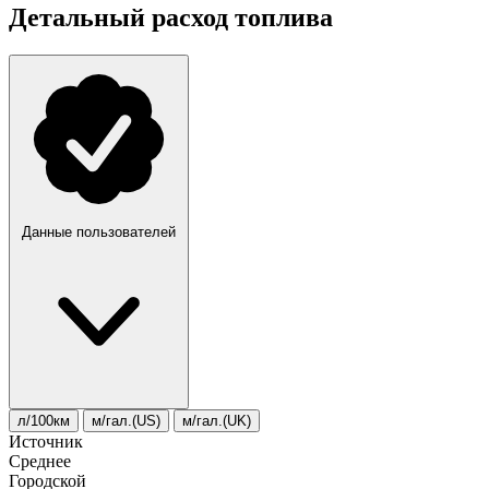
Детальный расход топлива
Данные пользователей
л/100км
м/гал.(US)
м/гал.(UK)
Источник
Среднее
Городской