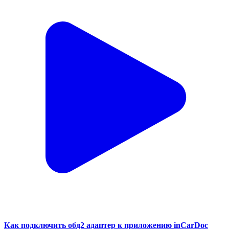
Как подключить обд2 адаптер к приложению inCarDoc