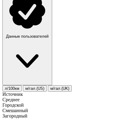
Данные пользователей
л/100км
м/гал.(US)
м/гал.(UK)
Источник
Среднее
Городской
Смешанный
Загородный