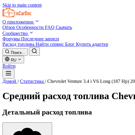
Skip to main content
О приложении
Обзор
Особенности
FAQ
Скачать
Сообщество
Форумы
Последние записи
Расход топлива
Найти сервис
Блог
Купить адаптер
Поиск...
RU
Войти
Домой
/
Статистика
/
Chevrolet Venture 3.4 i V6 Long (187 Hp) 2
Средний расход топлива
Chevr
Детальный расход топлива