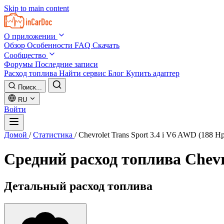
Skip to main content
О приложении
Обзор
Особенности
FAQ
Скачать
Сообщество
Форумы
Последние записи
Расход топлива
Найти сервис
Блог
Купить адаптер
Поиск...
RU
Войти
Домой
/
Статистика
/
Chevrolet Trans Sport 3.4 i V6 AWD (188 H
Средний расход топлива
Chevr
Детальный расход топлива