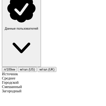
Данные пользователей
л/100км
м/гал.(US)
м/гал.(UK)
Источник
Среднее
Городской
Смешанный
Загородный