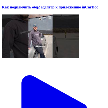
Как подключить обд2 адаптер к приложению inCarDoc