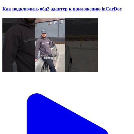
Как подключить обд2 адаптер к приложению inCarDoc