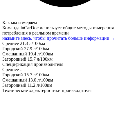
Как мы измеряем
Команда inCarDoc использует общие методы измерения
потребления в реальном времени
нажмите здесь, чтобы прочитать больше информации →
Среднее
21.3
л/100км
Городской
27.9
л/100км
Смешанный
19.4
л/100км
Загородный
15.7
л/100км
Спецификация производителя
Среднее
-
Городской
15.7
л/100км
Смешанный
13.0
л/100км
Загородный
11.2
л/100км
Технические характеристики производителя