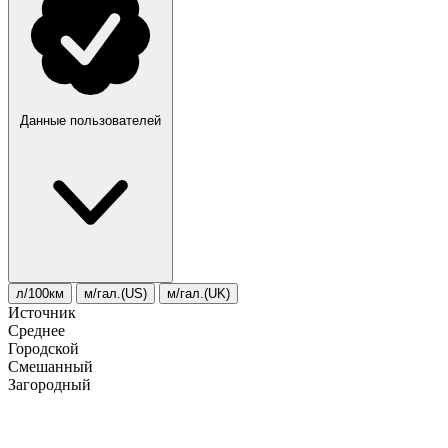
Данные пользователей
л/100км
м/гал.(US)
м/гал.(UK)
Источник
Среднее
Городской
Смешанный
Загородный