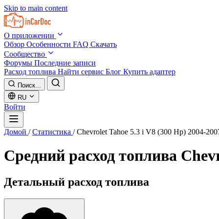
Skip to main content
О приложении
Обзор
Особенности
FAQ
Скачать
Сообщество
Форумы
Последние записи
Расход топлива
Найти сервис
Блог
Купить адаптер
Поиск...
RU
Войти
Домой
/
Статистика
/
Chevrolet Tahoe 5.3 i V8 (300 Hp) 2004-200
Средний расход топлива
Chevr
Детальный расход топлива