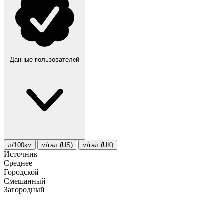
Данные пользователей
л/100км
м/гал.(US)
м/гал.(UK)
Источник
Среднее
Городской
Смешанный
Загородный