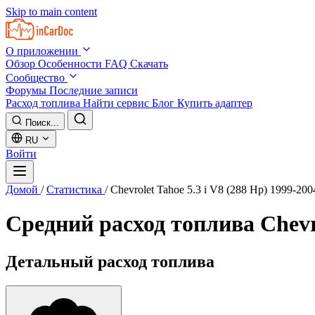
Skip to main content
О приложении
Обзор
Особенности
FAQ
Скачать
Сообщество
Форумы
Последние записи
Расход топлива
Найти сервис
Блог
Купить адаптер
Поиск...
RU
Войти
Домой
/
Статистика
/
Chevrolet Tahoe 5.3 i V8 (288 Hp) 1999-200
Средний расход топлива
Chevr
Детальный расход топлива