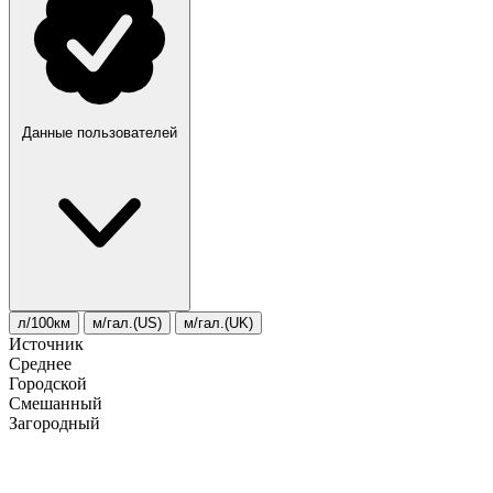
Данные пользователей
л/100км
м/гал.(US)
м/гал.(UK)
Источник
Среднее
Городской
Смешанный
Загородный