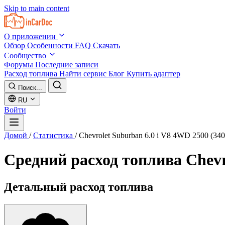
Skip to main content
О приложении
Обзор
Особенности
FAQ
Скачать
Сообщество
Форумы
Последние записи
Расход топлива
Найти сервис
Блог
Купить адаптер
Поиск...
RU
Войти
Домой
/
Статистика
/
Chevrolet Suburban 6.0 i V8 4WD 2500 (34
Средний расход топлива
Chevr
Детальный расход топлива