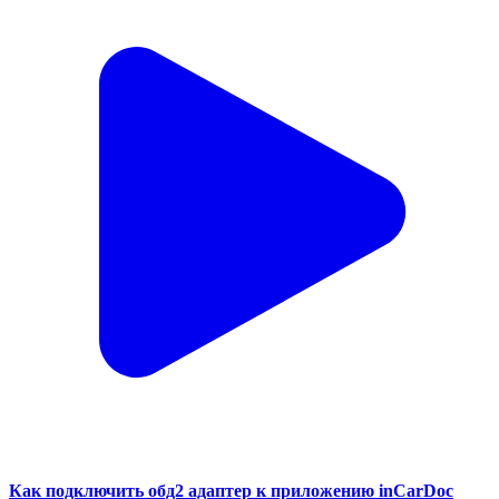
Как подключить обд2 адаптер к приложению inCarDoc