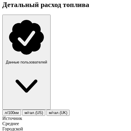
Детальный расход топлива
Данные пользователей
л/100км
м/гал.(US)
м/гал.(UK)
Источник
Среднее
Городской