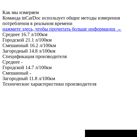
Как мы измеряем
Команда inCarDoc использует общие методы измерения
потребления в реальном времени
нажмите здесь, чтобы прочитать больше информации →
Среднее
16.7
л/100км
Городской
21.1
л/100км
Смешанный
16.2
л/100км
Загородный
14.8
л/100км
Спецификация производителя
Среднее
-
Городской
14.7
л/100км
Смешанный
-
Загородный
11.8
л/100км
Технические характеристики производителя