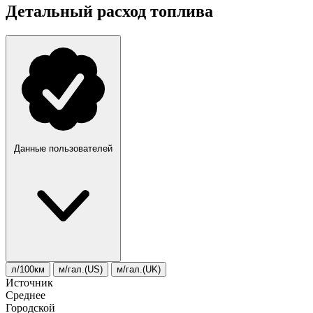
Детальный расход топлива
Данные пользователей
л/100км
м/гал.(US)
м/гал.(UK)
Источник
Среднее
Городской