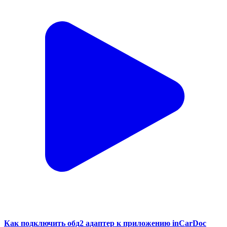
Как подключить обд2 адаптер к приложению inCarDoc