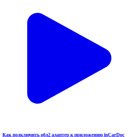
Как подключить обд2 адаптер к приложению inCarDoc