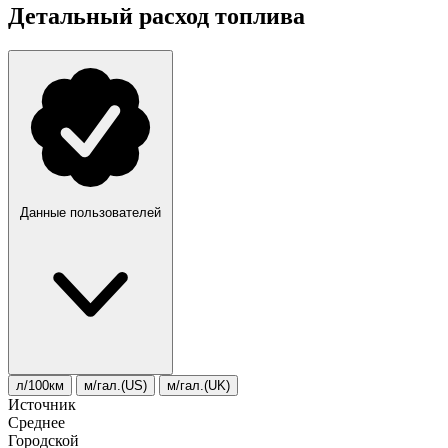
Детальный расход топлива
Данные пользователей
л/100км
м/гал.(US)
м/гал.(UK)
Источник
Среднее
Городской