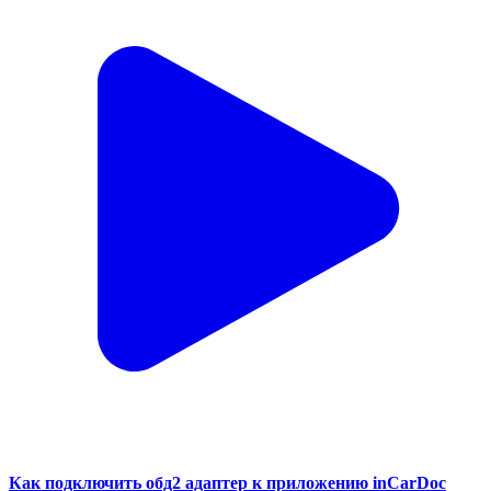
Как подключить обд2 адаптер к приложению inCarDoc