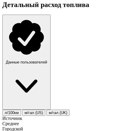
Детальный расход топлива
Данные пользователей
л/100км
м/гал.(US)
м/гал.(UK)
Источник
Среднее
Городской