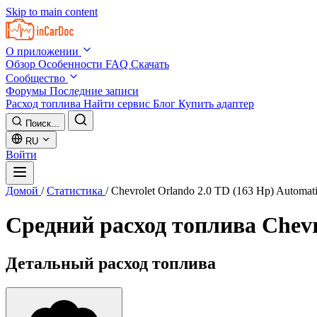
Skip to main content
О приложении
Обзор
Особенности
FAQ
Скачать
Сообщество
Форумы
Последние записи
Расход топлива
Найти сервис
Блог
Купить адаптер
Поиск...
RU
Войти
Домой
/
Статистика
/
Chevrolet Orlando 2.0 TD (163 Hp) Automat
Средний расход топлива
Chevr
Детальный расход топлива