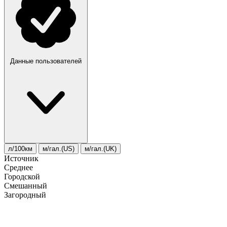
Данные пользователей
л/100км
м/гал.(US)
м/гал.(UK)
Источник
Среднее
Городской
Смешанный
Загородный