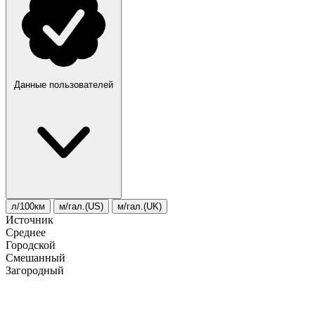
Данные пользователей
л/100км
м/гал.(US)
м/гал.(UK)
Источник
Среднее
Городской
Смешанный
Загородный