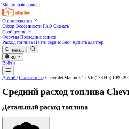
Skip to main content
О приложении
Обзор
Особенности
FAQ
Скачать
Сообщество
Форумы
Последние записи
Расход топлива
Найти сервис
Блог
Купить адаптер
Поиск...
RU
Войти
Домой
/
Статистика
/
Chevrolet Malibu 3.1 i V6 (173 Hp) 1999-20
Средний расход топлива
Chevr
Детальный расход топлива