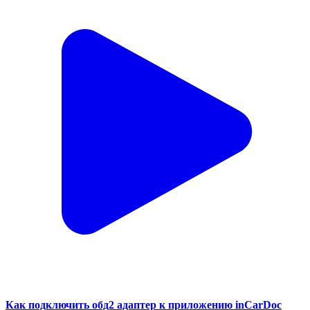
Как подключить обд2 адаптер к приложению inCarDoc