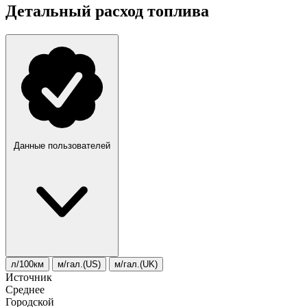
Детальный расход топлива
Данные пользователей
л/100км
м/гал.(US)
м/гал.(UK)
Источник
Среднее
Городской