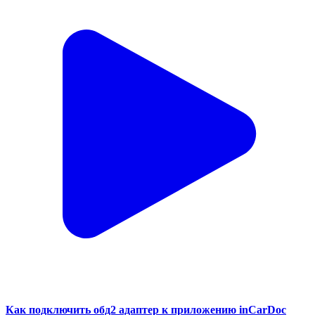
Как подключить обд2 адаптер к приложению inCarDoc