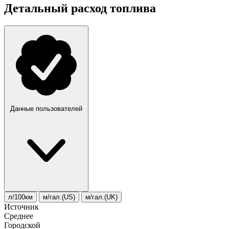
Детальный расход топлива
Данные пользователей
л/100км
м/гал.(US)
м/гал.(UK)
Источник
Среднее
Городской