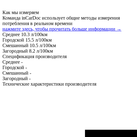
Как мы измеряем
Команда inCarDoc использует общие методы измерения
потребления в реальном времени
нажмите здесь, чтобы прочитать больше информации →
Среднее
10.3
л/100км
Городской
15.5
л/100км
Смешанный
10.5
л/100км
Загородный
8.2
л/100км
Спецификация производителя
Среднее
-
Городской
-
Смешанный
-
Загородный
-
Технические характеристики производителя