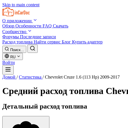
Skip to main content
О приложении
Обзор
Особенности
FAQ
Скачать
Сообщество
Форумы
Последние записи
Расход топлива
Найти сервис
Блог
Купить адаптер
Поиск...
RU
Войти
Домой
/
Статистика
/
Chevrolet Cruze 1.6 (113 Hp) 2009-2017
Средний расход топлива
Chevr
Детальный расход топлива