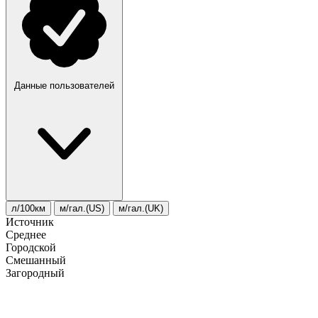
Данные пользователей
л/100км
м/гал.(US)
м/гал.(UK)
Источник
Среднее
Городской
Смешанный
Загородный