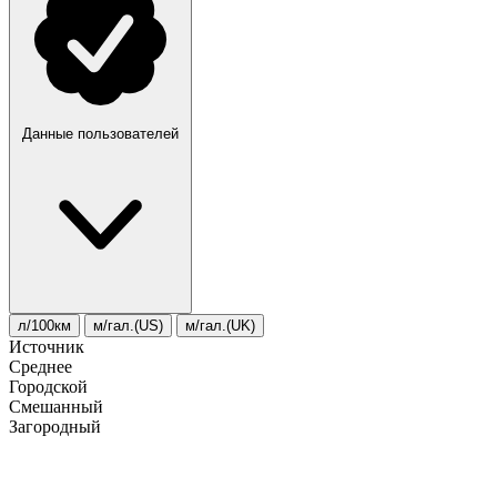
Данные пользователей
л/100км
м/гал.(US)
м/гал.(UK)
Источник
Среднее
Городской
Смешанный
Загородный