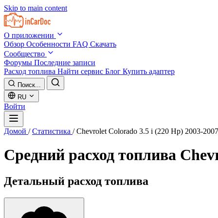
Skip to main content
О приложении
Обзор
Особенности
FAQ
Скачать
Сообщество
Форумы
Последние записи
Расход топлива
Найти сервис
Блог
Купить адаптер
Поиск...
RU
Войти
Домой
/
Статистика
/
Chevrolet Colorado 3.5 i (220 Hp) 2003-200
Средний расход топлива
Chevr
Детальный расход топлива