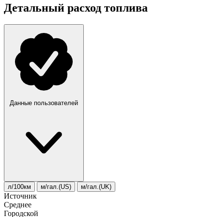
Детальный расход топлива
Данные пользователей
л/100км
м/гал.(US)
м/гал.(UK)
Источник
Среднее
Городской