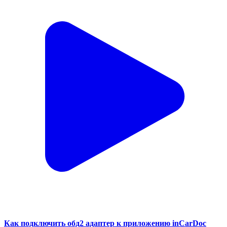
Как подключить обд2 адаптер к приложению inCarDoc