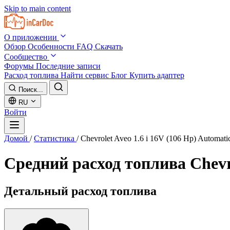
Skip to main content
О приложении
Обзор
Особенности
FAQ
Скачать
Сообщество
Форумы
Последние записи
Расход топлива
Найти сервис
Блог
Купить адаптер
Поиск...
RU
Войти
Домой
/
Статистика
/
Chevrolet Aveo 1.6 i 16V (106 Hp) Automati
Средний расход топлива
Chevr
Детальный расход топлива