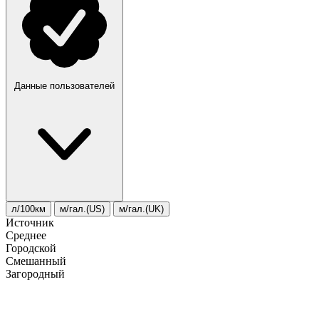
Данные пользователей
л/100км
м/гал.(US)
м/гал.(UK)
Источник
Среднее
Городской
Смешанный
Загородный