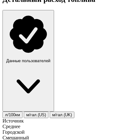
Данные пользователей
л/100км
м/гал.(US)
м/гал.(UK)
Источник
Среднее
Городской
Смешанный