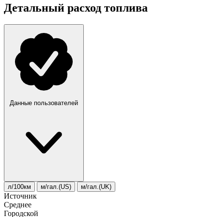
Детальный расход топлива
Данные пользователей
л/100км
м/гал.(US)
м/гал.(UK)
Источник
Среднее
Городской