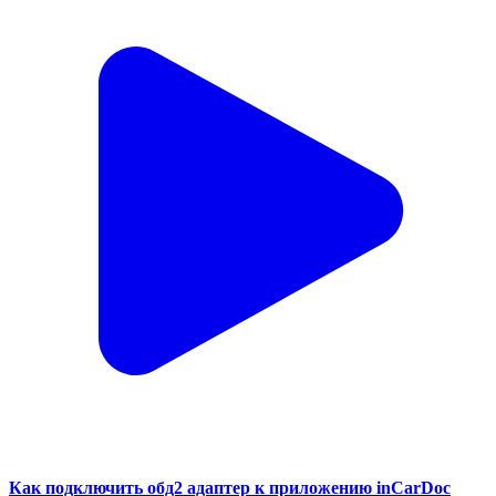
Как подключить обд2 адаптер к приложению inCarDoc