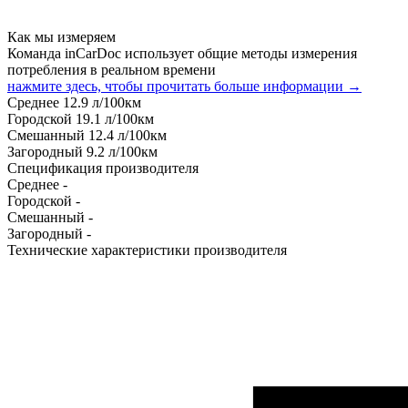
Как мы измеряем
Команда inCarDoc использует общие методы измерения
потребления в реальном времени
нажмите здесь, чтобы прочитать больше информации →
Среднее
12.9
л/100км
Городской
19.1
л/100км
Смешанный
12.4
л/100км
Загородный
9.2
л/100км
Спецификация производителя
Среднее
-
Городской
-
Смешанный
-
Загородный
-
Технические характеристики производителя