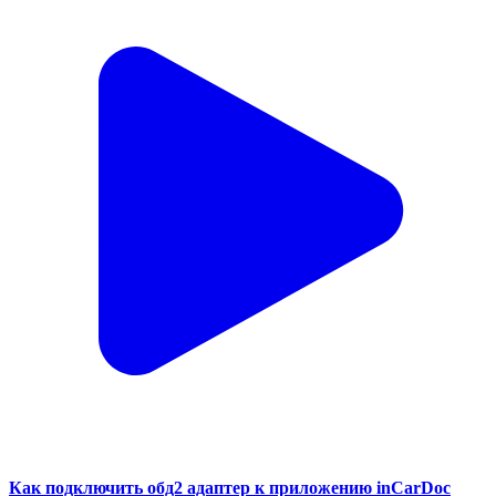
Как подключить обд2 адаптер к приложению inCarDoc