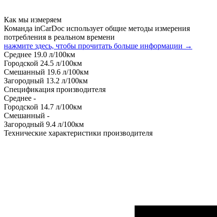
Как мы измеряем
Команда inCarDoc использует общие методы измерения
потребления в реальном времени
нажмите здесь, чтобы прочитать больше информации →
Среднее
19.0
л/100км
Городской
24.5
л/100км
Смешанный
19.6
л/100км
Загородный
13.2
л/100км
Спецификация производителя
Среднее
-
Городской
14.7
л/100км
Смешанный
-
Загородный
9.4
л/100км
Технические характеристики производителя