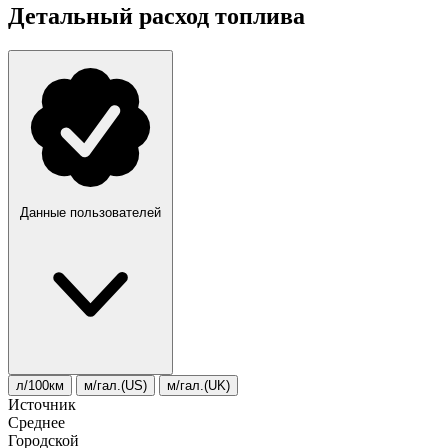
Детальный расход топлива
Данные пользователей
л/100км
м/гал.(US)
м/гал.(UK)
Источник
Среднее
Городской