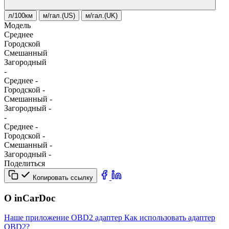
л/100км
м/гал.(US)
м/гал.(UK)
Модель
Среднее
Городской
Смешанный
Загородный
-
Среднее
-
Городской
-
Смешанный
-
Загородный
-
-
Среднее
-
Городской
-
Смешанный
-
Загородный
-
Поделиться
Копировать ссылку
О inCarDoc
Наше приложение
OBD2 адаптер
Как использовать адаптер
OBD2?