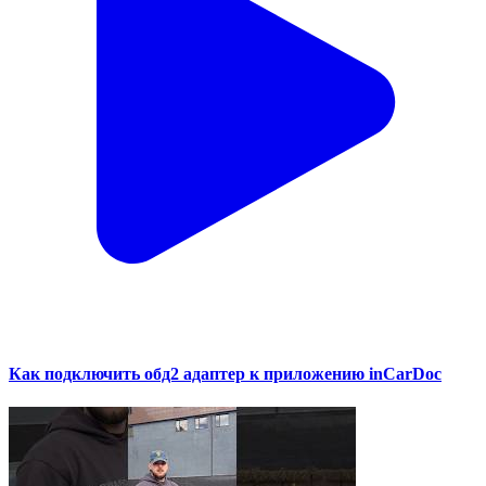
Как подключить обд2 адаптер к приложению inCarDoc