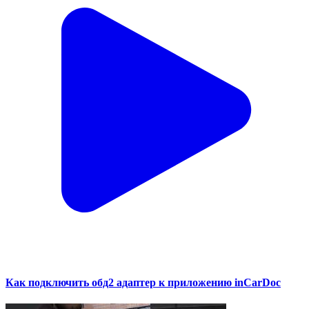
Как подключить обд2 адаптер к приложению inCarDoc