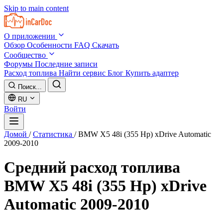
Skip to main content
О приложении
Обзор
Особенности
FAQ
Скачать
Сообщество
Форумы
Последние записи
Расход топлива
Найти сервис
Блог
Купить адаптер
Поиск...
RU
Войти
Домой
/
Статистика
/
BMW X5 48i (355 Hp) xDrive Automatic
2009-2010
Средний расход топлива
BMW X5 48i (355 Hp) xDrive
Automatic 2009-2010