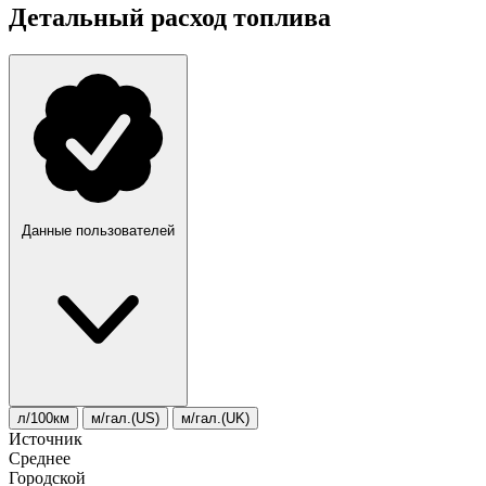
Детальный расход топлива
Данные пользователей
л/100км
м/гал.(US)
м/гал.(UK)
Источник
Среднее
Городской