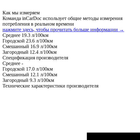
Как мы измеряем
Команда inCarDoc использует общие методы измерения
потребления в реальном времени
нажмите здесь, чтобы прочитать больше информации →
Среднее
19.3
л/100км
Городской
23.6
л/100км
Смешанный
16.9
л/100км
Загородный
12.4
л/100км
Спецификация производителя
Среднее
-
Городской
17.0
л/100км
Смешанный
12.1
л/100км
Загородный
9.3
л/100км
Технические характеристики производителя