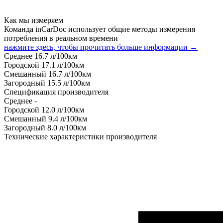
Как мы измеряем
Команда inCarDoc использует общие методы измерения
потребления в реальном времени
нажмите здесь, чтобы прочитать больше информации →
Среднее
16.7
л/100км
Городской
17.1
л/100км
Смешанный
16.7
л/100км
Загородный
15.5
л/100км
Спецификация производителя
Среднее
-
Городской
12.0
л/100км
Смешанный
9.4
л/100км
Загородный
8.0
л/100км
Технические характеристики производителя