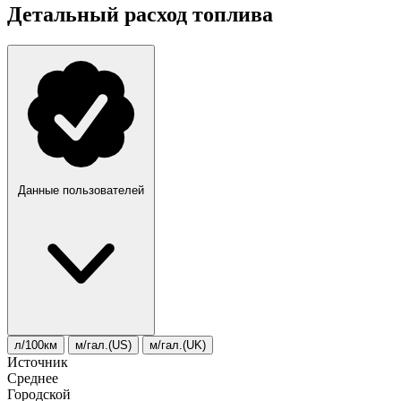
Детальный расход топлива
Данные пользователей
л/100км
м/гал.(US)
м/гал.(UK)
Источник
Среднее
Городской