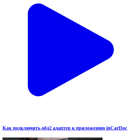
Как подключить обд2 адаптер к приложению inCarDoc