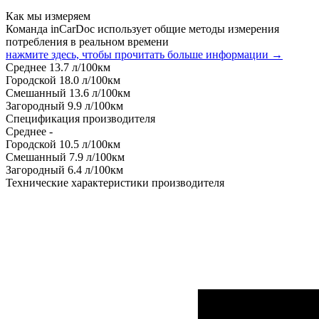
Как мы измеряем
Команда inCarDoc использует общие методы измерения
потребления в реальном времени
нажмите здесь, чтобы прочитать больше информации →
Среднее
13.7
л/100км
Городской
18.0
л/100км
Смешанный
13.6
л/100км
Загородный
9.9
л/100км
Спецификация производителя
Среднее
-
Городской
10.5
л/100км
Смешанный
7.9
л/100км
Загородный
6.4
л/100км
Технические характеристики производителя