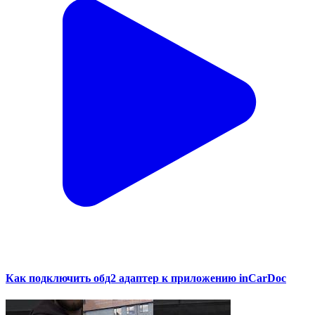
Как подключить обд2 адаптер к приложению inCarDoc