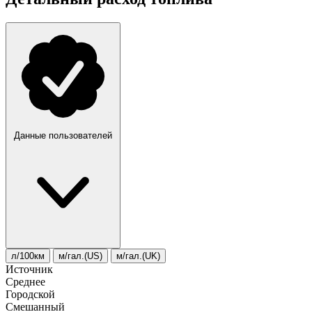
Данные пользователей
л/100км
м/гал.(US)
м/гал.(UK)
Источник
Среднее
Городской
Смешанный