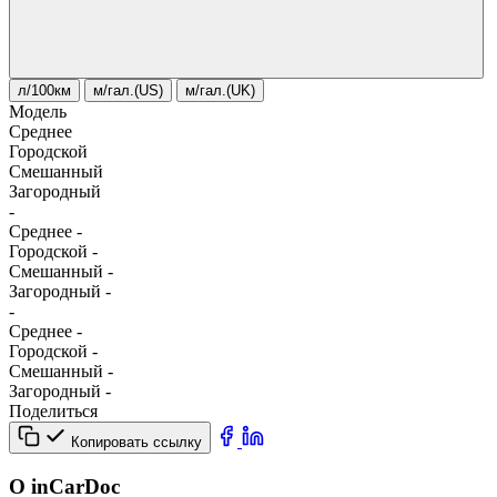
л/100км
м/гал.(US)
м/гал.(UK)
Модель
Среднее
Городской
Смешанный
Загородный
-
Среднее
-
Городской
-
Смешанный
-
Загородный
-
-
Среднее
-
Городской
-
Смешанный
-
Загородный
-
Поделиться
Копировать ссылку
О inCarDoc