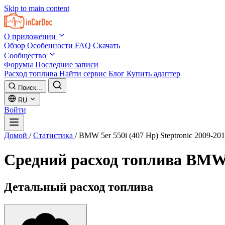
Skip to main content
О приложении
Обзор
Особенности
FAQ
Скачать
Сообщество
Форумы
Последние записи
Расход топлива
Найти сервис
Блог
Купить адаптер
Поиск...
RU
Войти
Домой
/
Статистика
/
BMW 5er 550i (407 Hp) Steptronic 2009-20
Средний расход топлива
BMW 5
Детальный расход топлива