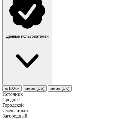
Данные пользователей
л/100км
м/гал.(US)
м/гал.(UK)
Источник
Среднее
Городской
Смешанный
Загородный