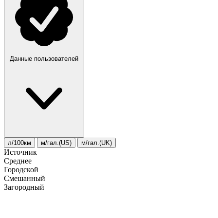
Данные пользователей
л/100км
м/гал.(US)
м/гал.(UK)
Источник
Среднее
Городской
Смешанный
Загородный