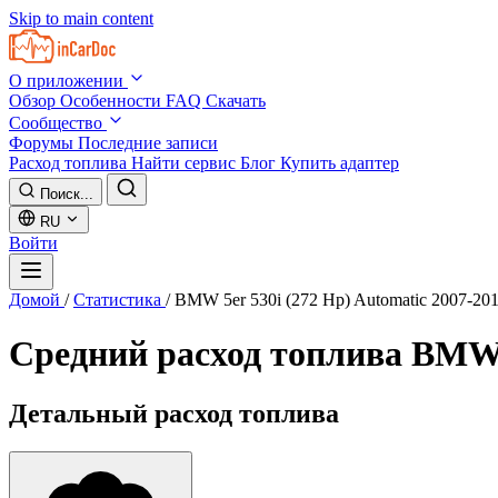
Skip to main content
О приложении
Обзор
Особенности
FAQ
Скачать
Сообщество
Форумы
Последние записи
Расход топлива
Найти сервис
Блог
Купить адаптер
Поиск...
RU
Войти
Домой
/
Статистика
/
BMW 5er 530i (272 Hp) Automatic 2007-20
Средний расход топлива
BMW 5
Детальный расход топлива